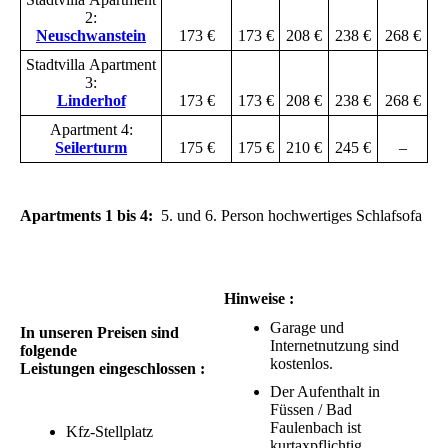
2:
Neuschwanstein
173 €
173 €
208 €
238 €
268 €
Stadtvilla
Apartment
3:
Linderhof
173 €
173 €
208 €
238 €
268 €
Apartment 4:
Seilerturm
175 €
175 €
210 €
245 €
–
Apartments 1 bis 4:
5. und 6. Person hochwertiges Schlafsofa
Hinweise :
Garage und
In unseren Preisen sind
Internetnutzung sind
folgende
kostenlos.
Leistungen eingeschlossen :
Der Aufenthalt in
Füssen / Bad
Faulenbach ist
Kfz-Stellplatz
kurtaxpflichtig.