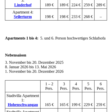
3:
Linderhof
189 €
189 €
224 €
259 €
289 €
Apartment 4:
Seilerturm
198 €
198 €
233 €
268 €
–
Apartments 1 bis 4:
5. und 6. Person hochwertiges Schlafsofa
Nebensaison
3. November bis 20. Dezember 2025
8. Januar 2026 bis 13. Mai 2026
1. November bis 20. Dezember 2026
1 – 2
3
4
5
6
Pers.
Pers.
Pers.
Pers.
Pers.
Stadtvilla
Apartment
1:
Hohenschwangau
165 €
165 €
199 €
229 €
259 €
Stadtvilla
Apartment